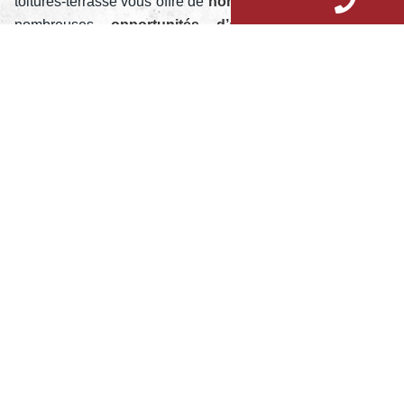
toitures-terrasse vous offre de
nombreux avantages
et de
nombreuses
opportunités d’aménagement
, il est
nécessaire de les accompagner d’une
étanchéité
parfaite
. Pour cette raison, il est fortement recommandé de
faire appel à des professionnels pour l’étanchéisation
de votre toiture-terrasse, afin qu’aucun détail ne soit laissé
au hasard.