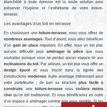
étanchéité à toute épreuve est la seule solution pour
préserver l’hygiène et l’esthétisme de votre toiture-
terrasse.
Les avantages d’un toit en terrasse
En choisissant une
toiture-terrasse
, vous vous offrez de
nombreux avantages
. Tout d’abord, vous allez bénéficier
d’un
gain de place
important. En effet, sous un toit plat,
aucune difficulté pour
aménager la pièce
que vous
souhaitez puisque vous ne perdez aucun espace lié aux
inclinaisons du toit
. Par ailleurs, un toit plat vous offre un
design épuré
et vous inscrit dans la lignée des
constructions
modernes
. Autre avantage intéressant pour
votre portefeuille : de part sa structure
plus facile à
construire
, une
toiture-terrasse
vous
coûtera moins
cher
qu’un toit traditionnel. Et vous bénéficierez en outre
d’un espace à aménager comme bon vous semble. Si les