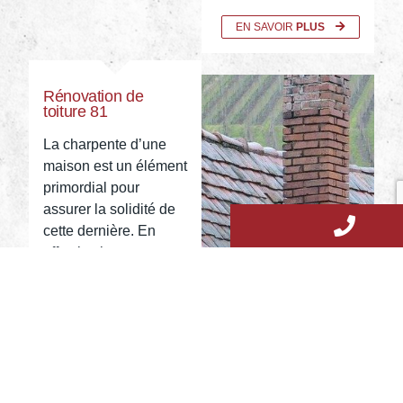
EN SAVOIR
PLUS
Rénovation de
toiture 81
La charpente d’une
maison est un élément
primordial pour
assurer la solidité de
cette dernière. En
effet, la charpente
correspond un peu à
notre squelette
d’humain. Sans
charpente, la maison
ne pourrait pas tenir
debout…