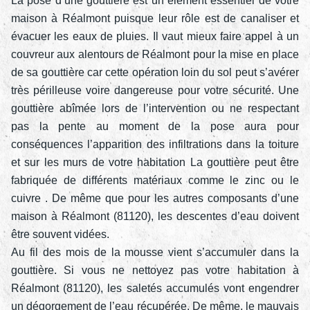
La pose d’une gouttière est un élément essentiel de votre
maison à Réalmont puisque leur rôle est de canaliser et
évacuer les eaux de pluies. Il vaut mieux faire appel à un
couvreur aux alentours de Réalmont pour la mise en place
de sa gouttière car cette opération loin du sol peut s’avérer
très périlleuse voire dangereuse pour votre sécurité. Une
gouttière abîmée lors de l’intervention ou ne respectant
pas la pente au moment de la pose aura pour
conséquences l’apparition des infiltrations dans la toiture
et sur les murs de votre habitation La gouttière peut être
fabriquée de différents matériaux comme le zinc ou le
cuivre . De même que pour les autres composants d’une
maison à Réalmont (81120), les descentes d’eau doivent
être souvent vidées.
Au fil des mois de la mousse vient s’accumuler dans la
gouttière. Si vous ne nettoyez pas votre habitation à
Réalmont (81120), les saletés accumulés vont engendrer
un dégorgement de l’eau récupérée. De même, le mauvais