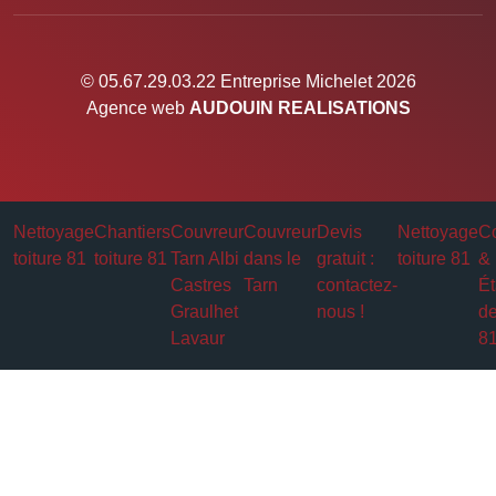
© 05.67.29.03.22 Entreprise Michelet 2026
Agence web
AUDOUIN REALISATIONS
Nettoyage
Chantiers
Couvreur
Couvreur
Devis
Nettoyage
Co
toiture 81
toiture 81
Tarn Albi
dans le
gratuit :
toiture 81
&
Castres
Tarn
contactez-
Ét
Graulhet
nous !
de
Lavaur
8