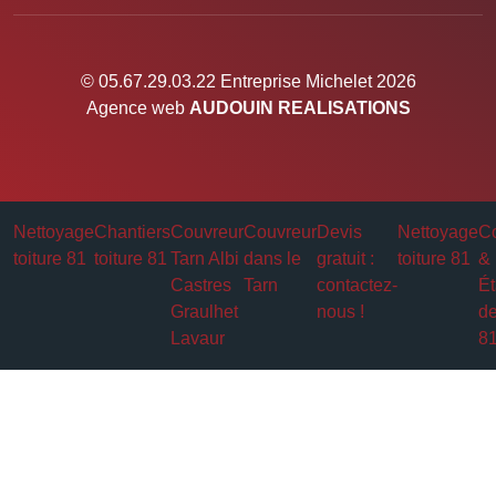
© 05.67.29.03.22 Entreprise Michelet 2026
Agence web
AUDOUIN REALISATIONS
Nettoyage
Chantiers
Couvreur
Couvreur
Devis
Nettoyage
Co
toiture 81
toiture 81
Tarn Albi
dans le
gratuit :
toiture 81
&
Castres
Tarn
contactez-
Ét
Graulhet
nous !
de
Lavaur
8