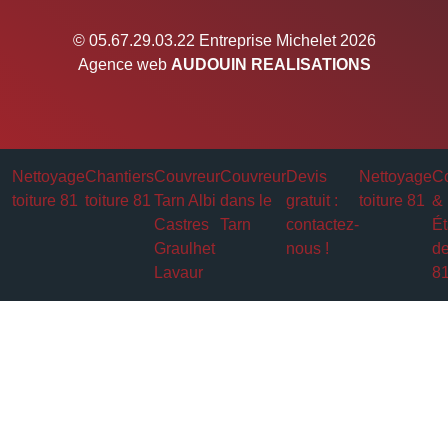
© 05.67.29.03.22 Entreprise Michelet 2026
Agence web
AUDOUIN REALISATIONS
Nettoyage
Chantiers
Couvreur
Couvreur
Devis
Nettoyage
Co
toiture 81
toiture 81
Tarn Albi
dans le
gratuit :
toiture 81
&
Castres
Tarn
contactez-
Ét
Graulhet
nous !
de
Lavaur
8