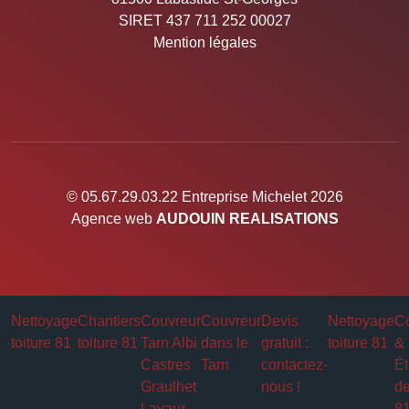
SIRET 437 711 252 00027
Mention légales
© 05.67.29.03.22 Entreprise Michelet 2026
Agence web
AUDOUIN REALISATIONS
Nettoyage
Chantiers
Couvreur
Couvreur
Devis
Nettoyage
Co
toiture 81
toiture 81
Tarn Albi
dans le
gratuit :
toiture 81
&
Castres
Tarn
contactez-
Ét
Graulhet
nous !
de
Lavaur
8