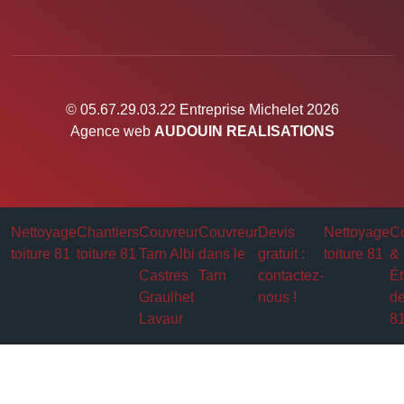
© 05.67.29.03.22 Entreprise Michelet 2026
Agence web
AUDOUIN REALISATIONS
Nettoyage
Chantiers
Couvreur
Couvreur
Devis
Nettoyage
Co
toiture 81
toiture 81
Tarn Albi
dans le
gratuit :
toiture 81
&
Castres
Tarn
contactez-
Ét
Graulhet
nous !
de
Lavaur
8