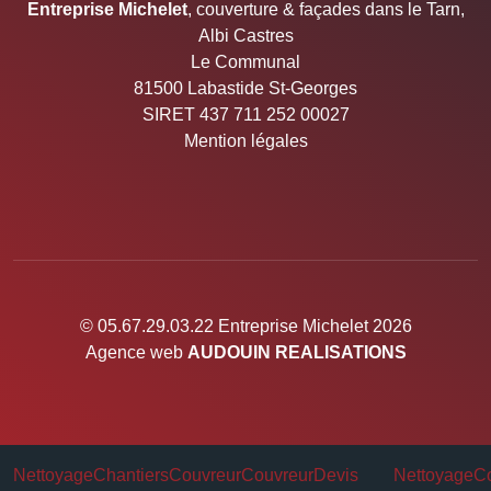
Entreprise Michelet
, couverture & façades dans le Tarn,
Albi Castres
Le Communal
81500 Labastide St-Georges
SIRET 437 711 252 00027
Mention légales
© 05.67.29.03.22 Entreprise Michelet 2026
Agence web
AUDOUIN REALISATIONS
Nettoyage
Chantiers
Couvreur
Couvreur
Devis
Nettoyage
Co